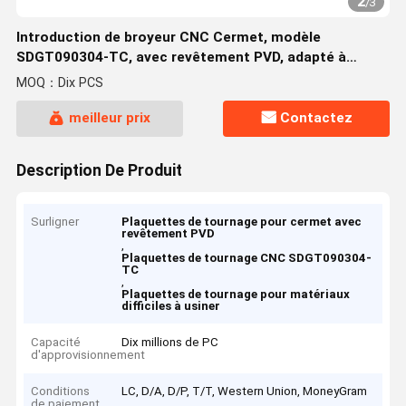
2
/
3
Introduction de broyeur CNC Cermet, modèle
SDGT090304-TC, avec revêtement PVD, adapté à
l'usinage de tous les matériaux difficiles à couper, à
MOQ：Dix PCS
l'exception des alliages à haute température
meilleur prix
Contactez
Description De Produit
Surligner
Plaquettes de tournage pour cermet avec
revêtement PVD
,
Plaquettes de tournage CNC SDGT090304-
TC
,
Plaquettes de tournage pour matériaux
difficiles à usiner
Capacité
Dix millions de PC
d'approvisionnement
Conditions
LC, D/A, D/P, T/T, Western Union, MoneyGram
de paiement