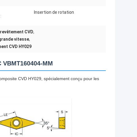
Insertion de rotation
:
 revêtement CVD
,
grande vitesse
,
ement CVD HY029
CNC VBMT160404-MM
 composite CVD HY029, spécialement conçu pour les