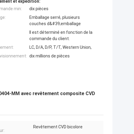
ement et expédition:
mande min:
dix pièces
ge:
Emballage serré, plusieurs
couches d&#39;emballage
Il est déterminé en fonction de la
commande du client.
iement:
LC, D/A, D/P, T/T, Western Union,
ovisionnement:
dix millions de pièces
60404-MM avec revêtement composite CVD
Revêtement CVD bicolore
ur: