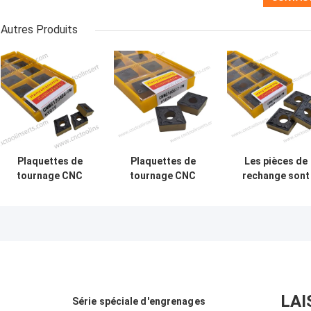
Autres Produits
Plaquettes de
Plaquettes de
Les pièces de
tournage CNC
tournage CNC
rechange sont
Wc-Co
Wc-Co
utilisées pour l
Revêtement CVD
Revêtement CVD
pièces de
CNMG120408-PM
CNMG160612-PM
rechange.
HY029 Aciers
HY029 Aciers
LAI
Série spéciale d'engrenages