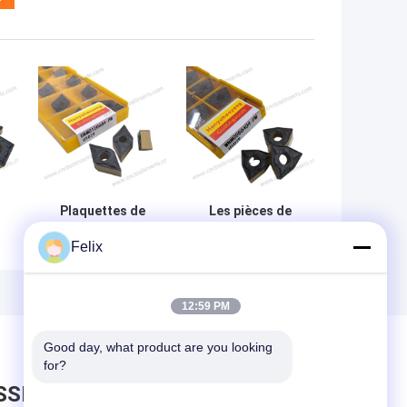
Plaquettes de
Les pièces de
tournage CNC
rechange sont
Felix
es
Wc-Co
utilisées pour la
Revêtement CVD
fabrication de
DNMG150604-PM
pièces de
HY029 Aciers
rechange.
12:59 PM
Good day, what product are you looking 
for?
SSEZ UN MESSAGE