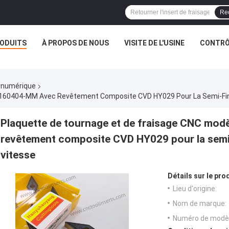
Re
ODUITS
À PROPOS DE NOUS
VISITE DE L'USINE
CONTRÔL
 numérique
Plaquette de tournage et de fraisage CNC m
revêtement composite CVD HY029 pour la semi-f
vitesse
Détails sur le prod
Lieu d'origine:
Nom de marque:
Numéro de modèl