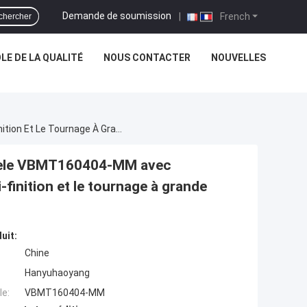
Demande de soumission
|
French
chercher
E DE LA QUALITÉ
NOUS CONTACTER
NOUVELLES
Plaquette De Tournage Et De Fraisage CNC Modèle VBMT160404-MM Avec Revêtement Composite CVD HY029 Pour La Semi-Finition Et Le Tournage À Grande Vitesse
odèle VBMT160404-MM avec
inition et le tournage à grande
uit:
Chine
Hanyuhaoyang
e:
VBMT160404-MM