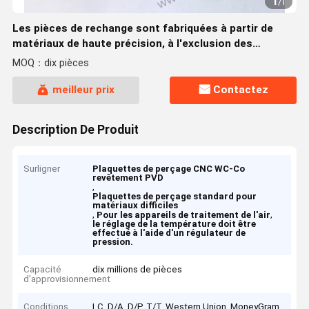
1
/
1
Les pièces de rechange sont fabriquées à partir de
matériaux de haute précision, à l'exclusion des
superalliages.
MOQ：dix pièces
meilleur prix
Contactez
Description De Produit
Surligner
Plaquettes de perçage CNC WC-Co
revêtement PVD
,
Plaquettes de perçage standard pour
matériaux difficiles
,
,
Pour les appareils de traitement de l'air
le réglage de la température doit être
effectué à l'aide d'un régulateur de
pression.
Capacité
dix millions de pièces
d'approvisionnement
Conditions
LC, D/A, D/P, T/T, Western Union, MoneyGram