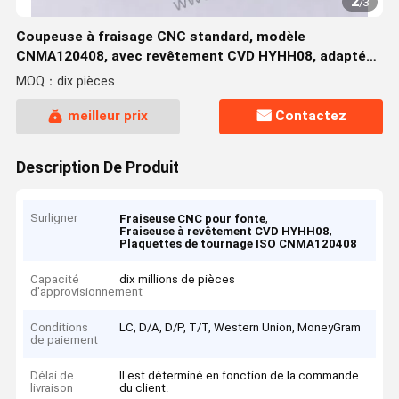
2
/
3
Coupeuse à fraisage CNC standard, modèle
CNMA120408, avec revêtement CVD HYHH08, adaptée
à l'usinage du fonte
MOQ：dix pièces
meilleur prix
Contactez
Description De Produit
Surligner
,
Fraiseuse CNC pour fonte
,
Fraiseuse à revêtement CVD HYHH08
Plaquettes de tournage ISO CNMA120408
Capacité
dix millions de pièces
d'approvisionnement
Conditions
LC, D/A, D/P, T/T, Western Union, MoneyGram
de paiement
Délai de
Il est déterminé en fonction de la commande
livraison
du client.