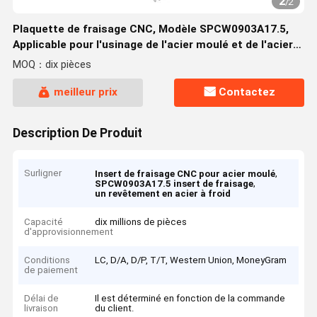
2
/
2
Plaquette de fraisage CNC, Modèle SPCW0903A17.5,
Applicable pour l'usinage de l'acier moulé et de l'acier
laminé à froid
MOQ：dix pièces
meilleur prix
Contactez
Description De Produit
Surligner
,
Insert de fraisage CNC pour acier moulé
,
SPCW0903A17.5 insert de fraisage
un revêtement en acier à froid
Capacité
dix millions de pièces
d'approvisionnement
Conditions
LC, D/A, D/P, T/T, Western Union, MoneyGram
de paiement
Délai de
Il est déterminé en fonction de la commande
livraison
du client.