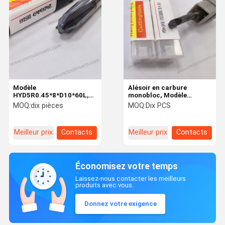
Modèle
Alésoir en carbure
HYD5R0.45*8*D10*60L,
monobloc, Modèle
Fraise en bout carbure
HYIM*16*30 (PIOORO50.
MOQ:
dix pièces
MOQ:
Dix PCS
monobloc à 4 dents et
20. 4-16), Revêtement
haute rigidité avec
PVD, Adapté à l'usinage
revêtement PVD.
de trous
Meilleur prix
Contacts
Meilleur prix
Contacts
Économisez votre temps
Laissez-nous contacter les meilleurs
produits avec vous.
Donnez votre exigence