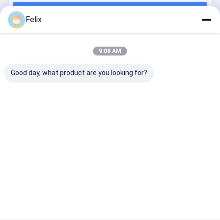
Continuer
Precision Milling Series
Felix
Série d'outils de rainure
9:08 AM
Nos Catégories
Série de pellicules lourdes
Good day, what product are you looking for?
outils en carbure solide
Les inserts de
Série de reing
Série de
Série spéci
découpe à
de précision
fraisage
à rainures
commande
Cyclone
flexibles
numérique
Aperçu
Au sujet de nous
Contactez-nous
Plan du
Politique en matière de protection de
site
la vie privée