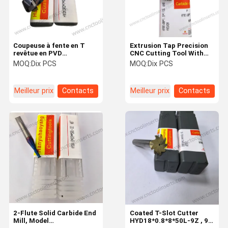
Coupeuse à fente en T
Extrusion Tap Precision
revêtue en PVD
CNC Cutting Tool With
HYD13R2*7*D8*28*SD12*80
PVD Coating Model
MOQ:
Dix PCS
MOQ:
Dix PCS
- Pour l'usinage de l'acier
HYM14N*1.5*110L6HX,HYC40
allié 40Cr
Applicable Materials
Aluminum Alloy , Low -
Meilleur prix
Contacts
Meilleur prix
Contacts
Carbon Steel , Copper
Alloy , Mild Steel
À La Maison
Produits
À Propos De
Visite De
Nous
L'usine
2-Flute Solid Carbide End
Coated T-Slot Cutter
Mill, Model
HYD18*0.8*8*50L-9Z , 9-