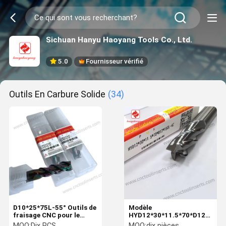
Sichuan Hanyu Haoyang Tools Co., Ltd.
5.0
Fournisseur vérifié
Outils En Carbure Solide
(34)
D10*25*75L-55° Outils de
Modèle
fraisage CNC pour le
HYD12*30*11.5*70*D12*150L
fraisage des PCB et des
4Z, Fraise en bout non
MOQ:
Dix PCS
MOQ:
dix pièces