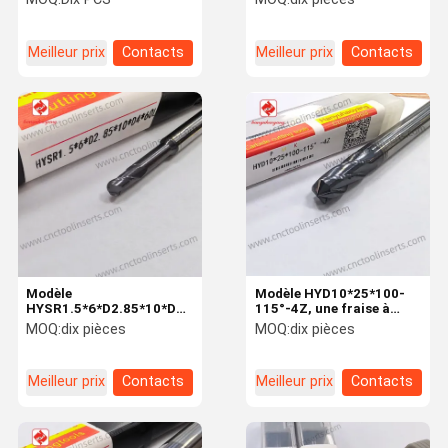
composants de turbines
revêtue à 4 dents,
adaptée à l'usinage de
l'aluminium.
Meilleur prix
Contacts
Meilleur prix
Contacts
Modèle
Modèle HYD10*25*100-
HYSR1.5*6*D2.85*10*D4*60L,
115°-4Z, une fraise à
fraise en bout
chanfreiner à 4 dents
MOQ:
dix pièces
MOQ:
dix pièces
hémisphérique à 2
avec revêtement PVD, est
tranchants avec
principalement conçue
revêtement PVD, conçue
pour le chanfreinage des
Meilleur prix
Contacts
Meilleur prix
Contacts
pour l'usinage de
bords de pièces.
précision 3D de
matériaux tendres et les
applications de petit
diamètre.