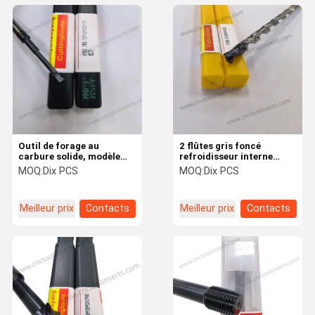
Outil de forage au
2 flûtes gris foncé
carbure solide, modèle
refroidisseur interne
HYD2.7R0.15*18*SD5*70,
Carbure solide Forages
MOQ:
Dix PCS
MOQ:
Dix PCS
revêtement PVD, adapté à
profonds modèle
l'usinage de trous
HYDN8*120*D8*160*2Z
CVD enduit pour l'usinage
Meilleur prix
Contacts
Meilleur prix
Contacts
de l'aluminium