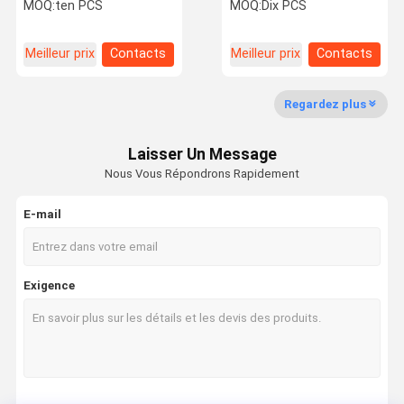
DCGT0702003R-F
PVD VCGT110302R-Y
MOQ:
ten PCS
MOQ:
Dix PCS
HYZ08, Adaptées à
HYC508, Adaptées à
l'usinage de l'acier doux
l'usinage de l'acier et de
la fonte.
Meilleur prix
Contacts
Meilleur prix
Contacts
Contrôle De
Nous
Nouvelles
La Qualité
Contacter
Regardez plus
Les inserts de découpe à commande numérique
Laisser Un Message
Série de reing de précision
Nous Vous Répondrons Rapidement
Série de fraisage Cyclone
E-mail
Série spéciale à rainures flexibles
Série spéciale d'engrenages
Exigence
Série spéciale de fraisage par rainures
Série spéciale Volute
Série d'engrenages spéciaux