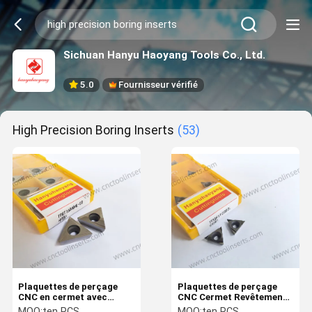
Sichuan Hanyu Haoyang Tools Co., Ltd.
5.0
Fournisseur vérifié
High Precision Boring Inserts
(53)
Plaquettes de perçage
Plaquettes de perçage
CNC en cermet avec
CNC Cermet Revêtement
revêtement
TPGH110302L HY081 ，
MOQ:
ten PCS
MOQ:
ten PCS