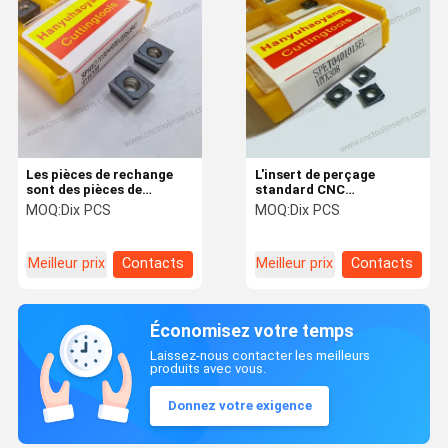
Les pièces de rechange
L'insert de perçage
sont des pièces de
standard CNC
rechange qui sont
SPET0401015EL est
MOQ:
Dix PCS
MOQ:
Dix PCS
utilisées pour la
disponible pour les
fabrication de matériaux
options de perçage, de
de rechange.
revêtement ou de
Meilleur prix
Contacts
Meilleur prix
Contacts
substrat
Économisez votre temps
Laissez-nous contacter les meilleurs
produits avec vous.
Donnez votre exigence