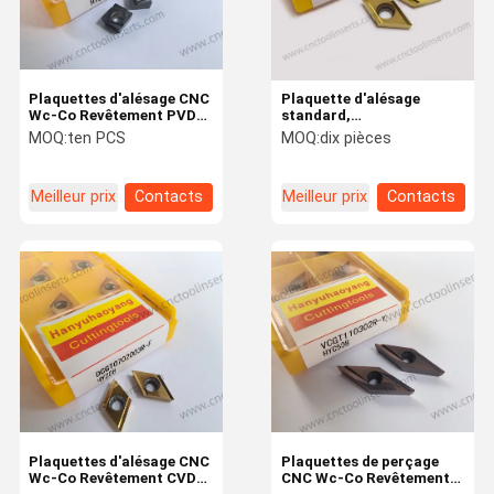
Plaquettes d'alésage CNC
Plaquette d'alésage
Wc-Co Revêtement PVD
standard,
SPXT060304F01L-2L
DCGT0702003R-F, insert
MOQ:
ten PCS
MOQ:
dix pièces
HYB208, Applicables à
CNC de haute qualité, en
tous les matériaux
carbure cémenté, à
difficiles à usiner, à
rainure droite
Meilleur prix
Contacts
Meilleur prix
Contacts
l'exception des
superalliages
À La Maison
Produits
À Propos De
Visite De
Nous
L'usine
Plaquettes d'alésage CNC
Plaquettes de perçage
Wc-Co Revêtement CVD
CNC Wc-Co Revêtement