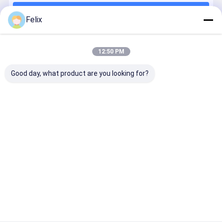
Continuer
Precision Milling Series
Felix
Série d'outils de rainure
12:50 PM
Nos Catégories
Série de pellicules lourdes
Good day, what product are you looking for?
outils en carbure solide
Les inserts de
Série de reing
Série de
Série spéci
découpe à
de précision
fraisage
à rainures
commande
Cyclone
flexibles
numérique
Aperçu
Au sujet de nous
Contactez-nous
Plan du
Politique en matière de protection de
site
la vie privée